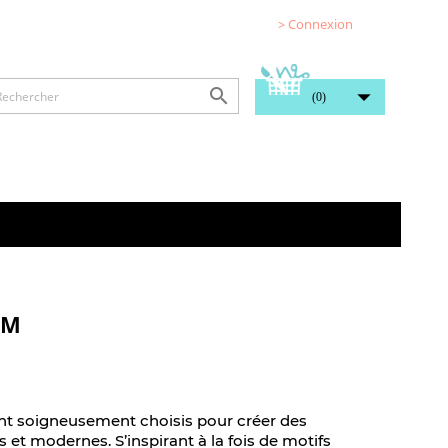
> Connexion


(0)
CM
ont soigneusement choisis pour créer des
les et modernes. S’inspirant à la fois de motifs