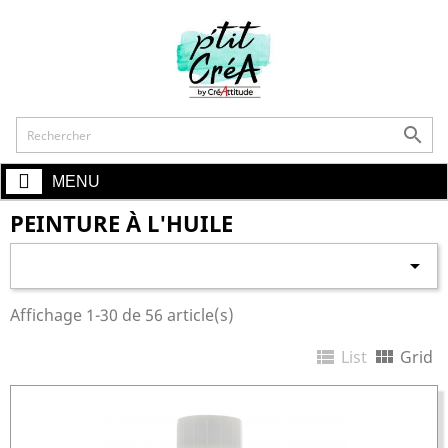
shopping_cart

MENU
PEINTURE À L'HUILE

Affichage 1-30 de 56 article(s)


List
Grid