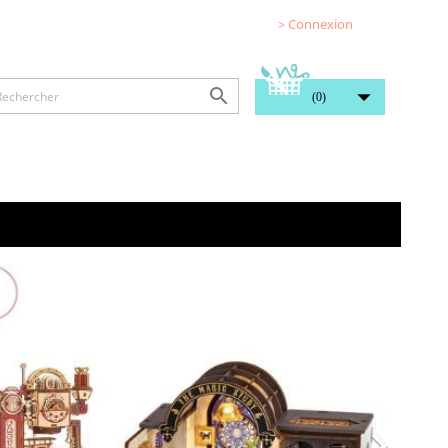
> Connexion


(0)
Suivant
