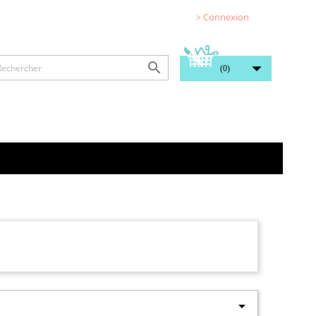
> Connexion


(0)
