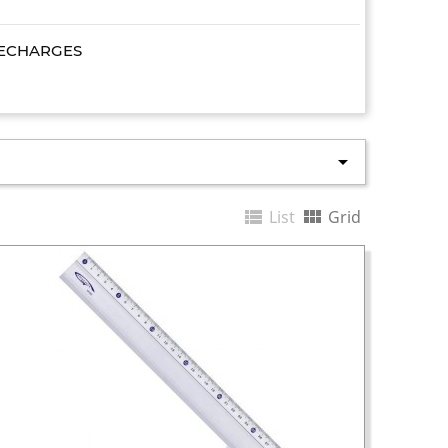
ECHARGES



List
Grid