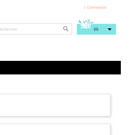
> Connexion


(0)