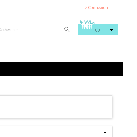
> Connexion


(0)
