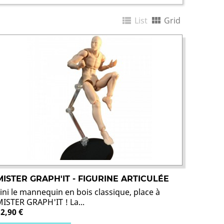


List
Grid
MISTER GRAPH'IT - FIGURINE ARTICULÉE
ini le mannequin en bois classique, place à
MISTER GRAPH'IT ! La...
32,90 €