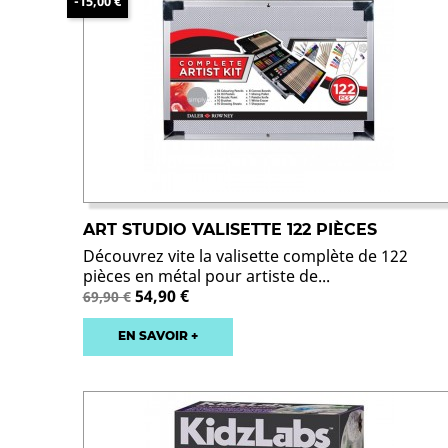
-15,00 €
ART STUDIO VALISETTE 122 PIÈCES
Découvrez vite la valisette complète de 122
pièces en métal pour artiste de...
Prix
54,90 €
69,90 €
de
base
EN SAVOIR +