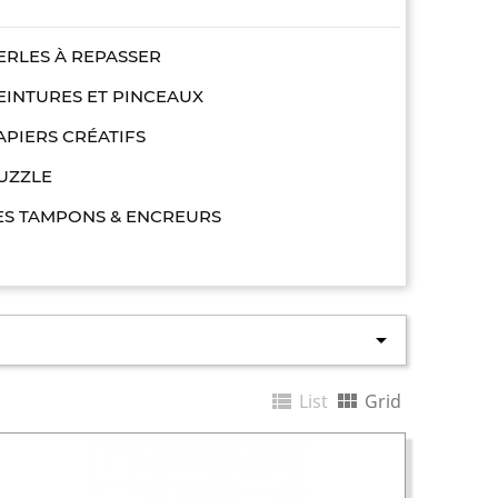
ERLES À REPASSER
EINTURES ET PINCEAUX
APIERS CRÉATIFS
UZZLE
ES TAMPONS & ENCREURS



List
Grid