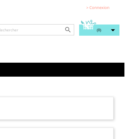
> Connexion


(0)