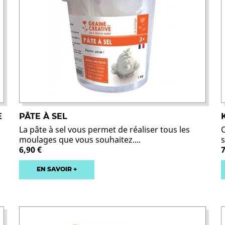
E
PÂTE À SEL
La pâte à sel vous permet de réaliser tous les
C
moulages que vous souhaitez....
s
6,90 €
7
EN SAVOIR +