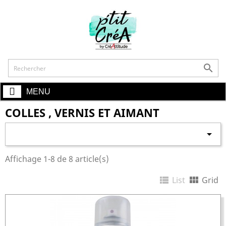
shopping_cart

MENU
COLLES , VERNIS ET AIMANT

Affichage 1-8 de 8 article(s)


List
Grid