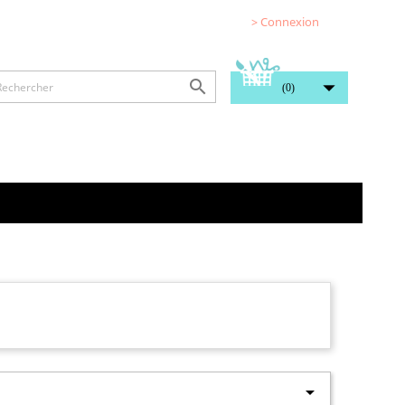
> Connexion


(0)
