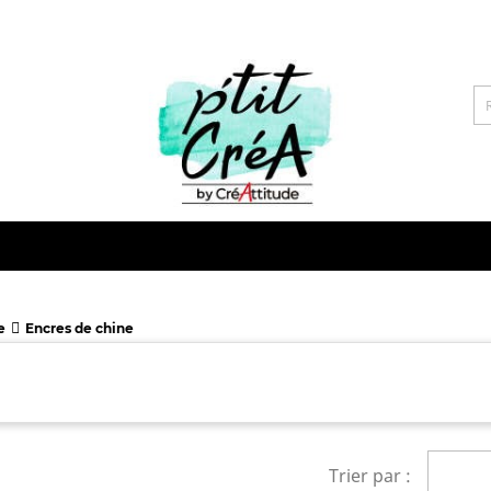
e
Encres de chine
Trier par :