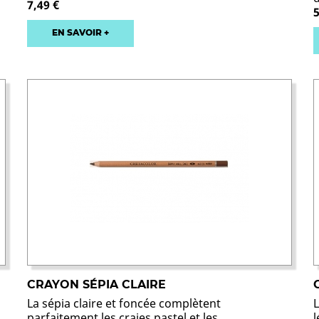
7,49 €
EN SAVOIR +
CRAYON SÉPIA CLAIRE
La sépia claire et foncée complètent
parfaitement les craies pastel et les...
l