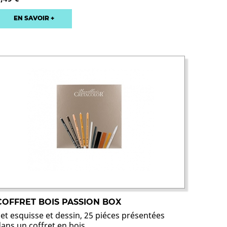
EN SAVOIR +
COFFRET BOIS PASSION BOX
Set esquisse et dessin, 25 piéces présentées
ans un coffret en bois....