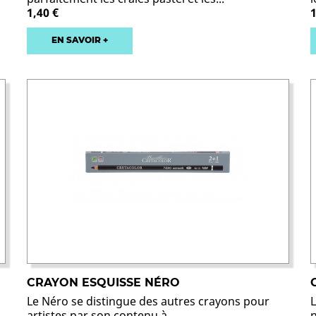
1,40 €
1
EN SAVOIR +
CRAYON ESQUISSE NÉRO
Le Néro se distingue des autres crayons pour
L
artistes par son contenu à...
n