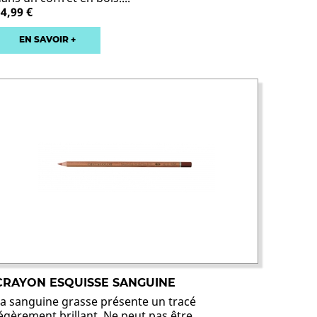
54,99 €
EN SAVOIR +
CRAYON ESQUISSE SANGUINE
La sanguine grasse présente un tracé
égèrement brillant. Ne peut pas être...