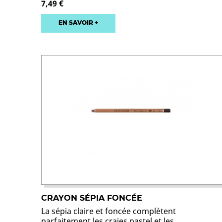
7,49 €
EN SAVOIR +
CRAYON SÉPIA FONCÉE
La sépia claire et foncée complètent
parfaitement les craies pastel et les...