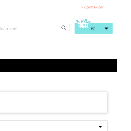
> Connexion


(0)
