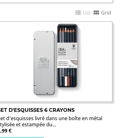


List
Grid
SET D'ESQUISSES 6 CRAYONS
Set d'esquisses livré dans une boîte en métal
tylisée et estampée du...
,99 €