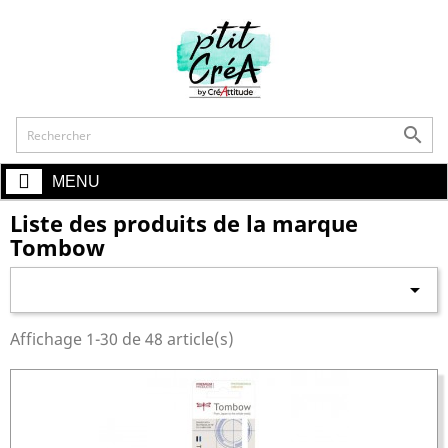
shopping_cart

MENU
Liste des produits de la marque
Tombow

Affichage 1-30 de 48 article(s)