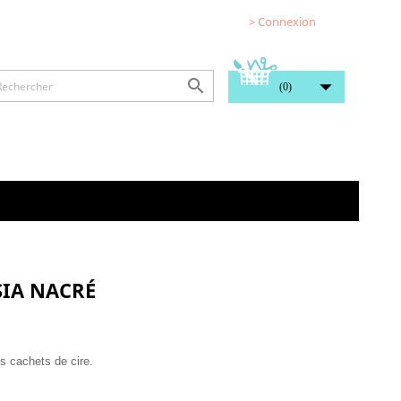
> Connexion


(0)
SIA NACRÉ
s cachets de cire.