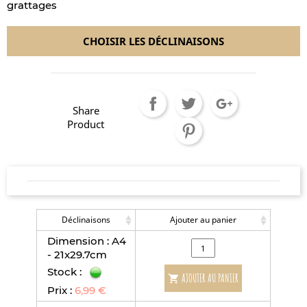
grattages
CHOISIR LES DÉCLINAISONS
Share
Product
Déclinaisons
Ajouter au panier
Dimension : A4
- 21x29.7cm
Stock :
AJOUTER AU PANIER

Prix :
6,99 €